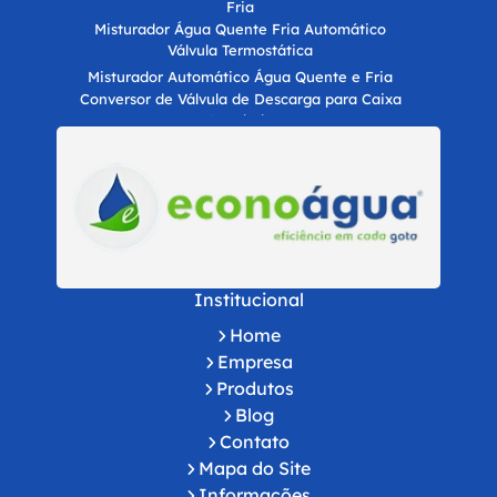
Fria
Misturador Água Quente Fria Automático
Válvula Termostática
Misturador Automático Água Quente e Fria
Conversor de Válvula de Descarga para Caixa
Acoplada
Misturador de Água Quente e Fria
Misturador Termostático
Automatização Hídrica para Economia de Água
para Empresas
Certificação LEED para Construções
Sustentáveis
Consultoria para Certificação AQUA
Institucional
Consultoria para Certificação LEED
Home
Dispositivo de Economia de Água para
Empresas
Empresa
Distribuidora de Produtos para Economia de
Produtos
Água
Blog
Economia de Água para Empresas
Contato
Empresa de Soluções Inovadoras para
Mapa do Site
Economia de Água
Empresa de Soluções Sustentáveis para
Informações