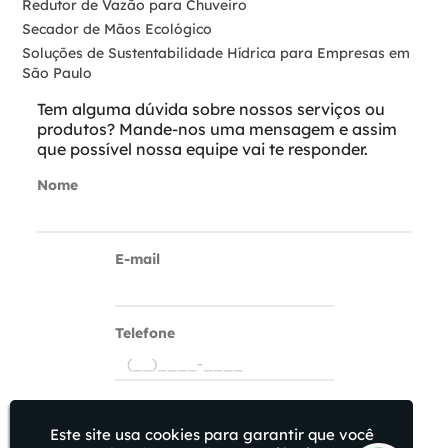
Redutor de Vazão para Chuveiro
Secador de Mãos Ecológico
Soluções de Sustentabilidade Hídrica para Empresas em
São Paulo
Soluções Ecológicas para O Uso Da Água em Empresas
Tem alguma dúvida sobre nossos serviços ou
Soluções Inovadoras para Redução Do Uso de Água Nas
produtos? Mande-nos uma mensagem e assim
Empresas
que possível nossa equipe vai te responder.
Soluções para Redução de Desperdício de Água Nas
Empresas
Nome
Soluções para Uso Sustentável de Água Nas Empresas
Soluções Sustentáveis para Economia de Água
Soluções Sustentáveis para O Uso Da Água em Empresas
E-mail
Torneira Com Sensor Direto Da Fábrica
Torneira Com Sensor para Banheiro Corporativo
Válvula de Descarga Ecológica
Telefone
Válvulas de Descarga Sloan Automática
Como podemos ajudar?
Este site usa cookies para garantir que você