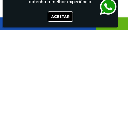
obtenha a melhor experiência.
ACEITAR
ENVIAR
OUTRAS
PÁGINAS
Válvula de Descarga Sensorizada
Instalação de Misturador de Água Quente e
Fria
Misturador Água Quente Fria Automático
Válvula Termostática
Misturador Automático Água Quente e Fria