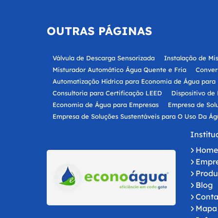
OUTRAS
PÁGINAS
Válvula de Descarga Sensorizada
Instalação de Mi
Misturador Automático Água Quente e Fria
Conver
Automatização Hídrica para Economia de Água para
Consultoria para Certificação LEED
Dispositivo d
Economia de Água para Empresas
Empresa de Sol
Empresa de Soluções Sustentáveis para O Uso Da Ág
Empresa Especializada em Produtos para Economia 
Institu
Empresa Especializada em Soluções para Economia 
Hom
Empresa para Instalação de Dispositivos de Econom
Empr
Fornecedor de Válvulas de Descarga Sloan Automáti
Produ
Gestão Sustentável de Água para Empresas em São 
Blog
Instalação de Dispositivos de Economia de Água em
Conta
Projeto Economia de Água para Empresas em São Pa
Mapa 
Secador de Mãos Ecológico
Soluções de Sustentab