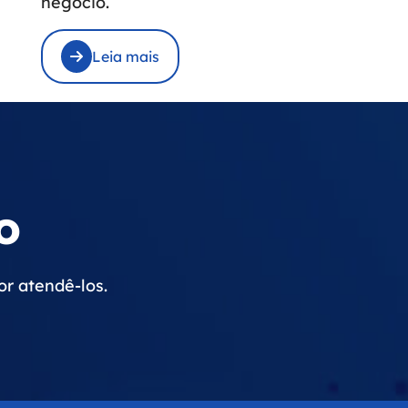
negócio.
Leia mais
o
r atendê-los.