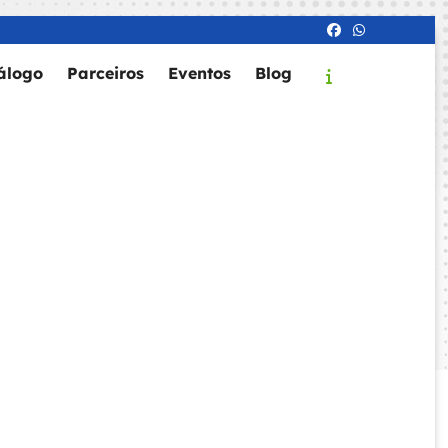
álogo
Parceiros
Eventos
Blog
v em sao paulo