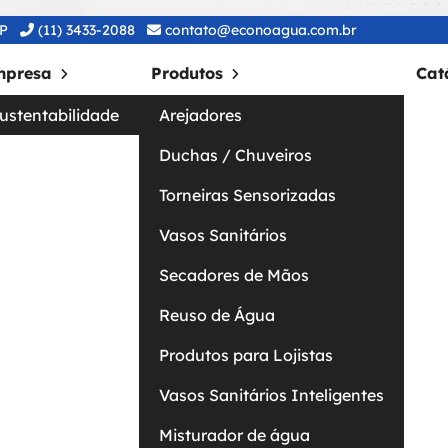
SP
(11) 3433-2088
contato@econoagua.com.br
mpresa
Produtos
Cat
ustentabilidade
Arejadores
Duchas / Chuveiros
Torneiras Sensorizadas
de maos eletrico 220
Vasos Sanitários
Secadores de Mãos
Reuso de Água
Produtos para Lojistas
Vasos Sanitários Inteligentes
Misturador de água