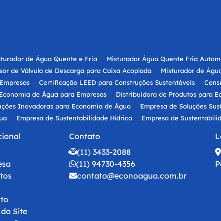
sturador de Água Quente e Fria
Misturador Água Quente Fria Automá
sor de Válvula de Descarga para Caixa Acoplada
Misturador de Água
 Empresas
Certificação LEED para Construções Sustentáveis
Consu
e Economia de Água para Empresas
Distribuidora de Produtos para 
uções Inovadoras para Economia de Água
Empresa de Soluções Sus
ua
Empresa de Sustentabilidade Hídrica
Empresa de Sustentabili
de Água
Empresa Especializada em Projetos Sustentáveis para Eco
cional
Contato
L
de Água
Empresa Especializada em Soluções Sustentáveis para Eco
e
(11) 3433-2088
ia de Água
Fabricante de Produtos para Economia de Água
Forne
esa
(11) 94730-4356
P
ca
Gestão Hídrica para Empresas
Gestão Inteligente de Água par
tos
contato@econoagua.com.br
Paulo
Instalação de Dispositivos de Economia de Água
 Empresas
Produto Gestão Sustentável de Água para Empresas
Pr
to
ulo
Projeto Sustentável para Economia de Água
Projetos para Ec
do Site
ilidade Hídrica para Empresas em São Paulo
Soluções Ecológicas p