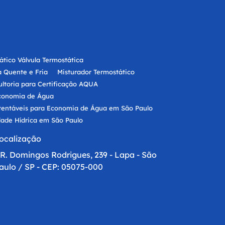
tico Válvula Termostática
 Quente e Fria
Misturador Termostático
ltoria para Certificação AQUA
Economia de Água
tentáveis para Economia de Água em São Paulo
dade Hídrica em São Paulo
nomia de Água
ocalização
nomia de Água
R. Domingos Rodrigues, 239 - Lapa - São
cedor de Redutor de Vazão para Chuveiro
aulo / SP - CEP: 05075-000
a Empresas
ojeto Economia de Água para Empresas
onomia de Água
Redutor de Vazão para Chuveiro
ara O Uso Da Água em Empresas